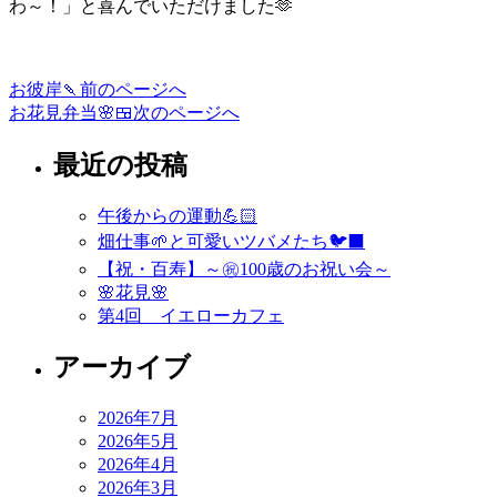
わ～！」と喜んでいただけました🫶
お彼岸🍡
前のページへ
投
お花見弁当🌸🍱
次のページへ
稿
最近の投稿
ナ
ビ
午後からの運動💪🏻
ゲ
畑仕事🌱と可愛いツバメたち🐦‍⬛
ー
【祝・百寿】～㊗️100歳のお祝い会～
🌸花見🌸
シ
第4回 イエローカフェ
ョ
アーカイブ
ン
2026年7月
2026年5月
2026年4月
2026年3月