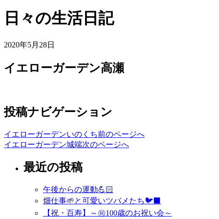
日々の生活日記
2020年5月28日
イエローガーデン高瀬
投稿ナビゲーション
イエローガーデンいのくち
前のページへ
イエローガーデン城端
次のページへ
最近の投稿
午後からの運動💪🏻
畑仕事🌱と可愛いツバメたち🐦‍⬛
【祝・百寿】～㊗️100歳のお祝い会～