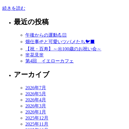
続きを読む
最近の投稿
午後からの運動💪🏻
畑仕事🌱と可愛いツバメたち🐦‍⬛
【祝・百寿】～㊗️100歳のお祝い会～
🌸花見🌸
第4回 イエローカフェ
アーカイブ
2026年7月
2026年5月
2026年4月
2026年3月
2026年1月
2025年12月
2025年11月